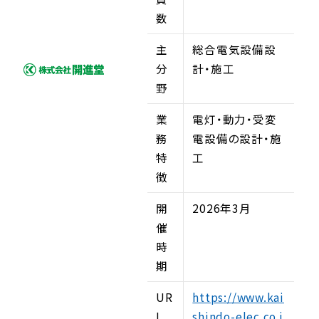
数
主
総合電気設備設
分
計・施工
野
業
電灯・動力・受変
務
電設備の設計・施
特
工
徴
開
2026年3月
催
時
期
UR
https://www.kai
L
shindo-elec.co.j