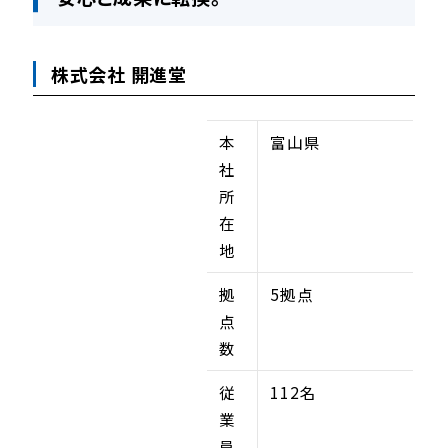
株式会社 開進堂
本
富山県
社
所
在
地
拠
5拠点
点
数
従
112名
業
員