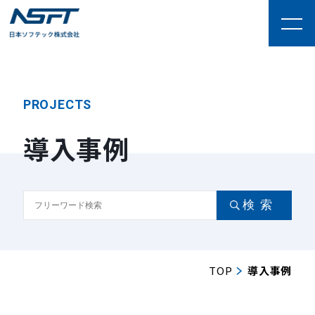
PROJECTS
セキュリティ
クラウドサービス
導入事例
インフラサービス
その他
webシステム
スマートフォン
beacon
自治体
kintone
運送・物流
食品・農業
生活・公共サービス
A/4シリーズ
A/4 Medical Device
販売管理
建築・不動産
情報通信
機械
その他
在庫管理
ログ管理
子育て支援
検索
公共・自治体
製造業
全業種
小売業
Appsheet
卸売業
医療機器・材料卸売業
TOP
導入事例